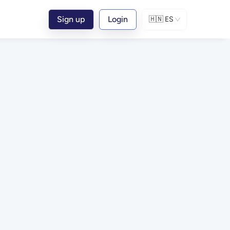
Sign up
Login
🇭🇳
ES