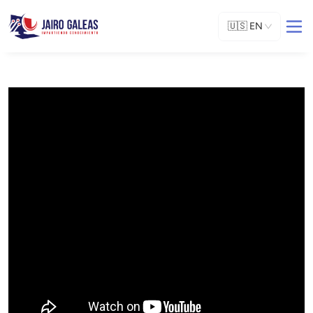
🇺🇸
EN